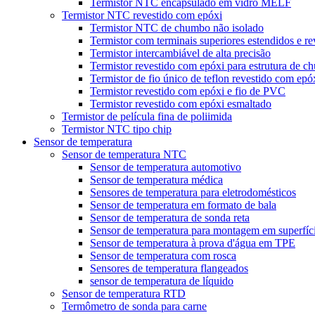
Termistor NTC encapsulado em vidro MELF
Termistor NTC revestido com epóxi
Termistor NTC de chumbo não isolado
Termistor com terminais superiores estendidos e r
Termistor intercambiável de alta precisão
Termistor revestido com epóxi para estrutura de 
Termistor de fio único de teflon revestido com epó
Termistor revestido com epóxi e fio de PVC
Termistor revestido com epóxi esmaltado
Termistor de película fina de poliimida
Termistor NTC tipo chip
Sensor de temperatura
Sensor de temperatura NTC
Sensor de temperatura automotivo
Sensor de temperatura médica
Sensores de temperatura para eletrodomésticos
Sensor de temperatura em formato de bala
Sensor de temperatura de sonda reta
Sensor de temperatura para montagem em superfíc
Sensor de temperatura à prova d'água em TPE
Sensor de temperatura com rosca
Sensores de temperatura flangeados
sensor de temperatura de líquido
Sensor de temperatura RTD
Termômetro de sonda para carne