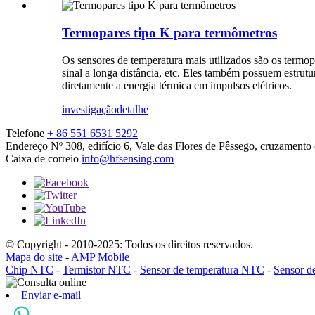
Termopares tipo K para termômetros
Os sensores de temperatura mais utilizados são os termo
sinal a longa distância, etc. Eles também possuem estrutu
diretamente a energia térmica em impulsos elétricos.
investigação
detalhe
Telefone
+ 86 551 6531 5292
Endereço
Nº 308, edifício 6, Vale das Flores de Pêssego, cruzamen
Caixa de correio
info@hfsensing.com
© Copyright - 2010-2025: Todos os direitos reservados.
Mapa do site
-
AMP Mobile
Chip NTC
-
Termistor NTC
-
Sensor de temperatura NTC
-
Sensor d
Enviar e-mail