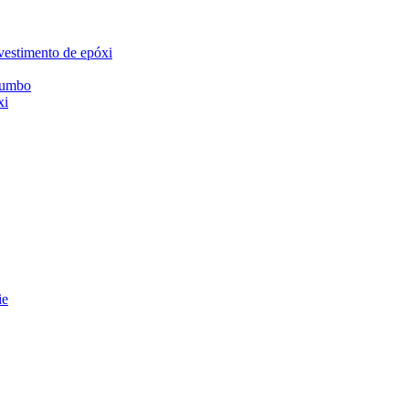
evestimento de epóxi
chumbo
xi
ie