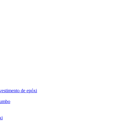
evestimento de epóxi
chumbo
xi