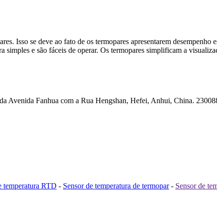
pares. Isso se deve ao fato de os termopares apresentarem desempenho e
ra simples e são fáceis de operar. Os termopares simplificam a visualiza
to da Avenida Fanhua com a Rua Hengshan, Hefei, Anhui, China. 23008
e temperatura RTD
-
Sensor de temperatura de termopar
-
Sensor de te