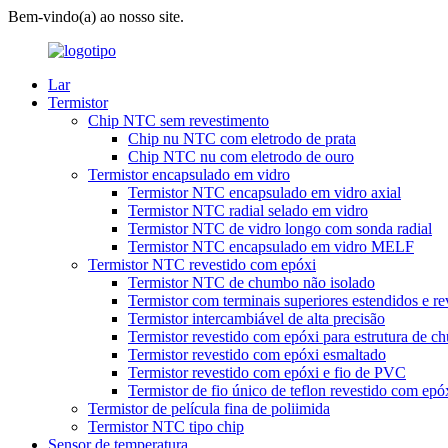
Bem-vindo(a) ao nosso site.
Lar
Termistor
Chip NTC sem revestimento
Chip nu NTC com eletrodo de prata
Chip NTC nu com eletrodo de ouro
Termistor encapsulado em vidro
Termistor NTC encapsulado em vidro axial
Termistor NTC radial selado em vidro
Termistor NTC de vidro longo com sonda radial
Termistor NTC encapsulado em vidro MELF
Termistor NTC revestido com epóxi
Termistor NTC de chumbo não isolado
Termistor com terminais superiores estendidos e r
Termistor intercambiável de alta precisão
Termistor revestido com epóxi para estrutura de 
Termistor revestido com epóxi esmaltado
Termistor revestido com epóxi e fio de PVC
Termistor de fio único de teflon revestido com epó
Termistor de película fina de poliimida
Termistor NTC tipo chip
Sensor de temperatura