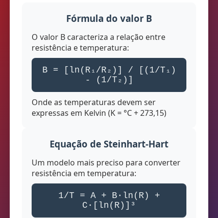
Fórmula do valor B
O valor B caracteriza a relação entre
resistência e temperatura:
B = [ln(R₁/R₂)] / [(1/T₁)
- (1/T₂)]
Onde as temperaturas devem ser
expressas em Kelvin (K = °C + 273,15)
Equação de Steinhart-Hart
Um modelo mais preciso para converter
resistência em temperatura:
1/T = A + B·ln(R) +
C·[ln(R)]³