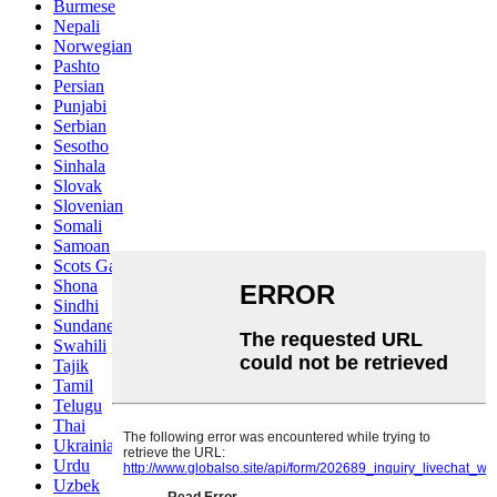
Burmese
Nepali
Norwegian
Pashto
Persian
Punjabi
Serbian
Sesotho
Sinhala
Slovak
Slovenian
Somali
Samoan
Scots Gaelic
Shona
Sindhi
Sundanese
Swahili
Tajik
Tamil
Telugu
Thai
Ukrainian
Urdu
Uzbek